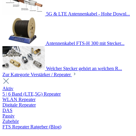
5G & LTE Antennenkabel - Hohe Downl...
Antennenkabel FTS-H 300 mit Stecker...
Welcher Stecker gehört an welchen R...
Zur Kategorie Verstärker / Repeater
Aktiv
5 | 6 Band (LTE,5G) Repeater
WLAN Repeater
Digitale Repeater
DAS
Passiv
Zubehör
FTS Repeater Ratgeber (Blog)