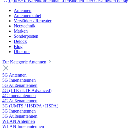
0,00 €*
0
Warenkorb enthält 0 Positionen. Der Gesamtwert beträg
Antennen
Antennenkabel
Verstärker / Repeater
Netztechnik
Marken
Sonderposten
Delock
Blog
Über uns
Zur Kategorie Antennen
5G Antennen
5G Innenantennen
5G Außenantennen
4G (LTE / LTE Advanced)
4G Innenantennen
4G Außenantennen
3G (UMTS / HSDPA / HSPA)
3G Innenantennen
3G Außenantennen
WLAN Antennen
WLAN Innenantennen