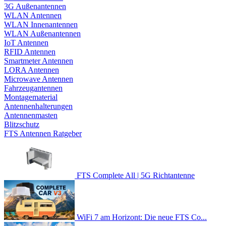
3G Außenantennen
WLAN Antennen
WLAN Innenantennen
WLAN Außenantennen
IoT Antennen
RFID Antennen
Smartmeter Antennen
LORA Antennen
Microwave Antennen
Fahrzeugantennen
Montagematerial
Antennenhalterungen
Antennenmasten
Blitzschutz
FTS Antennen Ratgeber
FTS Complete All | 5G Richtantenne
WiFi 7 am Horizont: Die neue FTS Co...