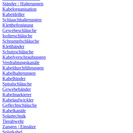
Ständer / Halterungen
Kabelorganisation
Kabeldriller
Schlauchhalterungen
Klettbefestigung
Gewebeschläuche
Isolierschläuche
Schrumpfschläuche
Klettbänder
Schutzschläuche
Kabelverschraubungen
Verdrahtungskanäle
Kabeldurchführungen
Kabelhalterungen
Kabelbinder
Spiralschläuche
Gewebebänder
Kabelmarkierer
Kabelaufwickler
Geflechtschläuche
Kabelkanäle
Solartechnik
Tierabwehr
Zangen / Einsätze
Solarkabel