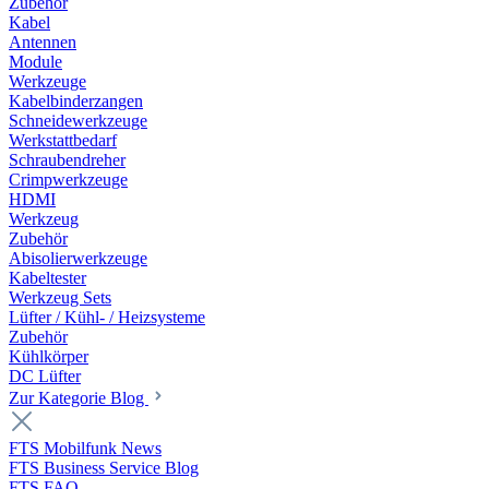
Zubehör
Kabel
Antennen
Module
Werkzeuge
Kabelbinderzangen
Schneidewerkzeuge
Werkstattbedarf
Schraubendreher
Crimpwerkzeuge
HDMI
Werkzeug
Zubehör
Abisolierwerkzeuge
Kabeltester
Werkzeug Sets
Lüfter / Kühl- / Heizsysteme
Zubehör
Kühlkörper
DC Lüfter
Zur Kategorie Blog
FTS Mobilfunk News
FTS Business Service Blog
FTS FAQ