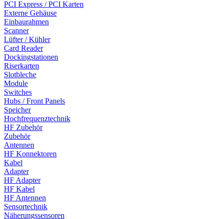
PCI Express / PCI Karten
Externe Gehäuse
Einbaurahmen
Scanner
Lüfter / Kühler
Card Reader
Dockingstationen
Riserkarten
Slotbleche
Module
Switches
Hubs / Front Panels
Speicher
Hochfrequenztechnik
HF Zubehör
Zubehör
Antennen
HF Konnektoren
Kabel
Adapter
HF Adapter
HF Kabel
HF Antennen
Sensortechnik
Näherungssensoren