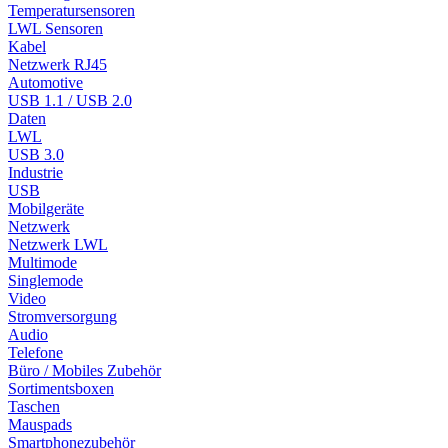
Temperatursensoren
LWL Sensoren
Kabel
Netzwerk RJ45
Automotive
USB 1.1 / USB 2.0
Daten
LWL
USB 3.0
Industrie
USB
Mobilgeräte
Netzwerk
Netzwerk LWL
Multimode
Singlemode
Video
Stromversorgung
Audio
Telefone
Büro / Mobiles Zubehör
Sortimentsboxen
Taschen
Mauspads
Smartphonezubehör