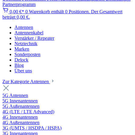
Partnerprogramm
0,00 €*
0
Warenkorb enthält 0 Positionen. Der Gesamtwert
beträgt 0,00 €.
Antennen
Antennenkabel
Verstärker / Repeater
Netztechnik
Marken
Sonderposten
Delock
Blog
Über uns
Zur Kategorie Antennen
5G Antennen
5G Innenantennen
5G Außenantennen
4G (LTE / LTE Advanced)
4G Innenantennen
4G Außenantennen
3G (UMTS / HSDPA / HSPA)
3G Innenantennen