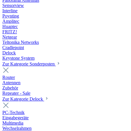
Panorama Antennas
Sensorview
Interline
Poynting
Amplitec
Huaptec
FRITZ!
Netgear
Teltonika Networks
Cradlepoint
Delock
Keystone System
Zur Kategorie Sonderposten
Router
Antennen
Zubehör
Repeater - Sale
Zur Kategorie Delock
PC-Technik
Eingabegeräte
Multimedia
Wechselrahmen