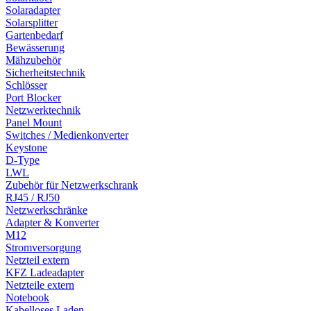
Solaradapter
Solarsplitter
Gartenbedarf
Bewässerung
Mähzubehör
Sicherheitstechnik
Schlösser
Port Blocker
Netzwerktechnik
Panel Mount
Switches / Medienkonverter
Keystone
D-Type
LWL
Zubehör für Netzwerkschrank
RJ45 / RJ50
Netzwerkschränke
Adapter & Konverter
M12
Stromversorgung
Netzteil extern
KFZ Ladeadapter
Netzteile extern
Notebook
Kabelloses Laden