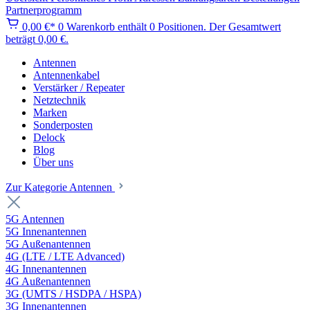
Partnerprogramm
0,00 €*
0
Warenkorb enthält 0 Positionen. Der Gesamtwert
beträgt 0,00 €.
Antennen
Antennenkabel
Verstärker / Repeater
Netztechnik
Marken
Sonderposten
Delock
Blog
Über uns
Zur Kategorie Antennen
5G Antennen
5G Innenantennen
5G Außenantennen
4G (LTE / LTE Advanced)
4G Innenantennen
4G Außenantennen
3G (UMTS / HSDPA / HSPA)
3G Innenantennen