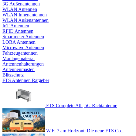
3G Außenantennen
WLAN Antennen
WLAN Innenantennen
WLAN Außenantennen
IoT Antennen
RFID Antennen
Smartmeter Antennen
LORA Antennen
Microwave Antennen
Fahrzeugantennen
Montagematerial
Antennenhalterungen
Antennenmasten
Blitzschutz
FTS Antennen Ratgeber
FTS Complete All | 5G Richtantenne
WiFi 7 am Horizont: Die neue FTS Co...