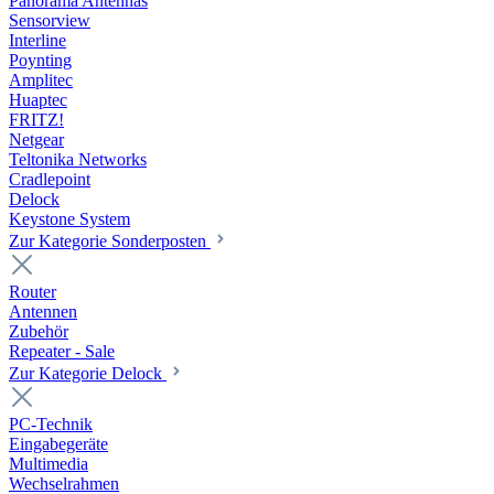
Panorama Antennas
Sensorview
Interline
Poynting
Amplitec
Huaptec
FRITZ!
Netgear
Teltonika Networks
Cradlepoint
Delock
Keystone System
Zur Kategorie Sonderposten
Router
Antennen
Zubehör
Repeater - Sale
Zur Kategorie Delock
PC-Technik
Eingabegeräte
Multimedia
Wechselrahmen