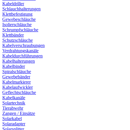
Kabeldriller
Schlauchhalterungen
Klettbefestigung
Gewebeschläuche
Isolierschläuche
Schrumpfschläuche
Klettbänder
Schutzschläuche
Kabelverschraubungen
Verdrahtungskanäle
Kabeldurchführungen
Kabelhalterungen
Kabelbinder
Spiralschläuche
Gewebebänder
Kabelmarkierer
Kabelaufwickler
Geflechtschläuche
Kabelkanäle
Solartechnik
Tierabwehr
Zangen / Einsätze
Solarkabel
Solaradapter
Solarsplitter