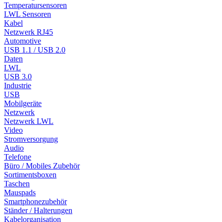
Temperatursensoren
LWL Sensoren
Kabel
Netzwerk RJ45
Automotive
USB 1.1 / USB 2.0
Daten
LWL
USB 3.0
Industrie
USB
Mobilgeräte
Netzwerk
Netzwerk LWL
Video
Stromversorgung
Audio
Telefone
Büro / Mobiles Zubehör
Sortimentsboxen
Taschen
Mauspads
Smartphonezubehör
Ständer / Halterungen
Kabelorganisation