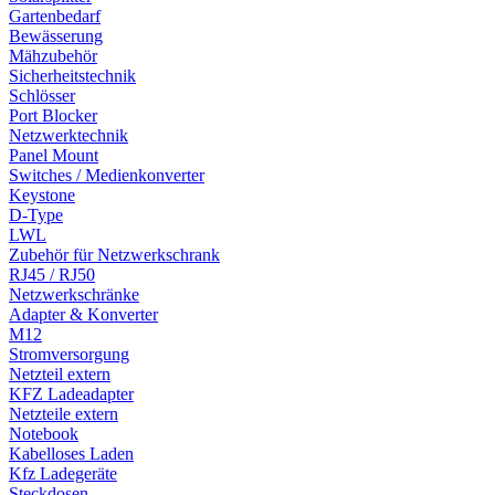
Gartenbedarf
Bewässerung
Mähzubehör
Sicherheitstechnik
Schlösser
Port Blocker
Netzwerktechnik
Panel Mount
Switches / Medienkonverter
Keystone
D-Type
LWL
Zubehör für Netzwerkschrank
RJ45 / RJ50
Netzwerkschränke
Adapter & Konverter
M12
Stromversorgung
Netzteil extern
KFZ Ladeadapter
Netzteile extern
Notebook
Kabelloses Laden
Kfz Ladegeräte
Steckdosen