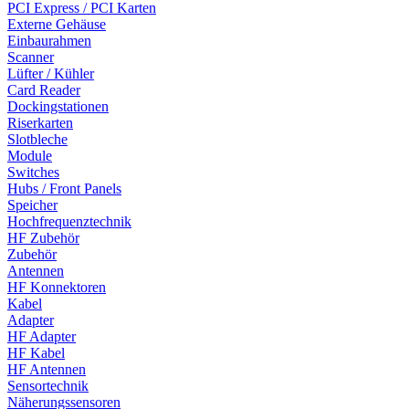
PCI Express / PCI Karten
Externe Gehäuse
Einbaurahmen
Scanner
Lüfter / Kühler
Card Reader
Dockingstationen
Riserkarten
Slotbleche
Module
Switches
Hubs / Front Panels
Speicher
Hochfrequenztechnik
HF Zubehör
Zubehör
Antennen
HF Konnektoren
Kabel
Adapter
HF Adapter
HF Kabel
HF Antennen
Sensortechnik
Näherungssensoren