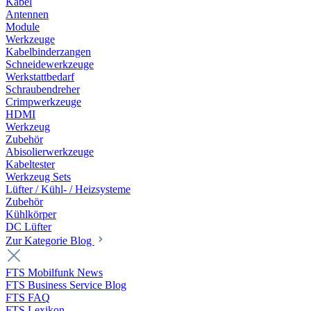
Kabel
Antennen
Module
Werkzeuge
Kabelbinderzangen
Schneidewerkzeuge
Werkstattbedarf
Schraubendreher
Crimpwerkzeuge
HDMI
Werkzeug
Zubehör
Abisolierwerkzeuge
Kabeltester
Werkzeug Sets
Lüfter / Kühl- / Heizsysteme
Zubehör
Kühlkörper
DC Lüfter
Zur Kategorie Blog
FTS Mobilfunk News
FTS Business Service Blog
FTS FAQ
FTS Lexikon