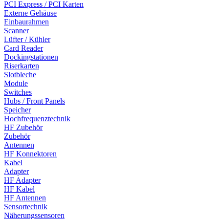
PCI Express / PCI Karten
Externe Gehäuse
Einbaurahmen
Scanner
Lüfter / Kühler
Card Reader
Dockingstationen
Riserkarten
Slotbleche
Module
Switches
Hubs / Front Panels
Speicher
Hochfrequenztechnik
HF Zubehör
Zubehör
Antennen
HF Konnektoren
Kabel
Adapter
HF Adapter
HF Kabel
HF Antennen
Sensortechnik
Näherungssensoren