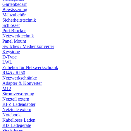
Gartenbedarf
Bewässerung
Mähzubehör
Sicherheitstechnik
Schlösser
Port Blocker
Netzwerktechnik
Panel Mount
Switches / Medienkonverter
Keystone
D-Type
LWL
Zubehör für Netzwerkschrank
RJ45 / RJ50
Netzwerkschränke
Adapter & Konverter
M12
Stromversorgung
Netzteil extern
KFZ Ladeadapter
Netzteile extern
Notebook
Kabelloses Laden
Kfz Ladegeräte
Steckdosen