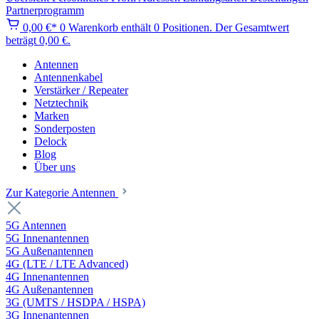
Partnerprogramm
0,00 €*
0
Warenkorb enthält 0 Positionen. Der Gesamtwert
beträgt 0,00 €.
Antennen
Antennenkabel
Verstärker / Repeater
Netztechnik
Marken
Sonderposten
Delock
Blog
Über uns
Zur Kategorie Antennen
5G Antennen
5G Innenantennen
5G Außenantennen
4G (LTE / LTE Advanced)
4G Innenantennen
4G Außenantennen
3G (UMTS / HSDPA / HSPA)
3G Innenantennen