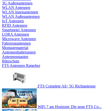
3G Außenantennen
WLAN Antennen
WLAN Innenantennen
WLAN Außenantennen
IoT Antennen
RFID Antennen
Smartmeter Antennen
LORA Antennen
Microwave Antennen
Fahrzeugantennen
Montagematerial
Antennenhalterungen
Antennenmasten
Blitzschutz
FTS Antennen Ratgeber
FTS Complete All | 5G Richtantenne
WiFi 7 am Horizont: Die neue FTS Co...