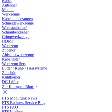
Kabel
Antennen
Module
Werkzeuge
Kabelbinderzangen
Schneidewerkzeuge
Werkstattbedarf
Schraubendreher
Crimpwerkzeuge
HDMI
Werkzeug
Zubehör
Abisolierwerkzeuge
Kabeltester
Werkzeug Sets
Lüfter / Kühl- / Heizsysteme
Zubehör
Kühlkörper
DC Lüfter
Zur Kategorie Blog
FTS Mobilfunk News
FTS Business Service Blog
FTS FAQ
FTS Lexikon