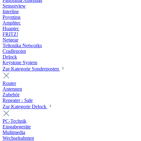
Panorama Antennas
Sensorview
Interline
Poynting
Amplitec
Huaptec
FRITZ!
Netgear
Teltonika Networks
Cradlepoint
Delock
Keystone System
Zur Kategorie Sonderposten
Router
Antennen
Zubehör
Repeater - Sale
Zur Kategorie Delock
PC-Technik
Eingabegeräte
Multimedia
Wechselrahmen