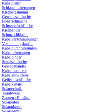
Kabeldriller
Schlauchhalterungen
Klettbefestigung
Gewebeschläuche
Isolierschläuche
Schrumpfschläuche
Klettbänder
Schutzschläuche
Kabelverschraubungen
Verdrahtungskanäle
Kabeldurchführungen
Kabelhalterungen
Kabelbinder
Spiralschläuche
Gewebebänder
Kabelmarkierer
Kabelaufwickler
Geflechtschläuche
Kabelkanäle
Solartechnik
Tierabwehr
Zangen / Einsätze
Solarkabel
Solaradapter
Solarsplitter