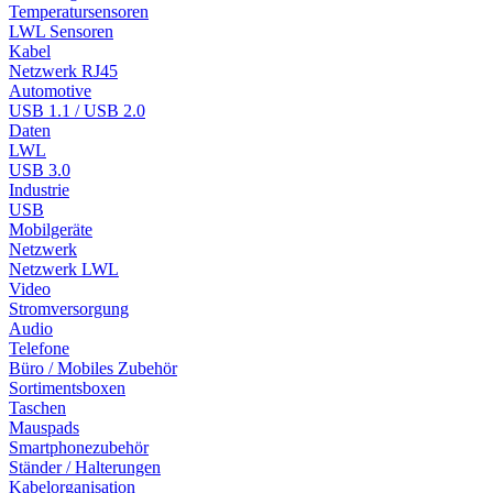
Temperatursensoren
LWL Sensoren
Kabel
Netzwerk RJ45
Automotive
USB 1.1 / USB 2.0
Daten
LWL
USB 3.0
Industrie
USB
Mobilgeräte
Netzwerk
Netzwerk LWL
Video
Stromversorgung
Audio
Telefone
Büro / Mobiles Zubehör
Sortimentsboxen
Taschen
Mauspads
Smartphonezubehör
Ständer / Halterungen
Kabelorganisation